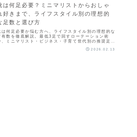
靴は何足必要？ミニマリストからおしゃ
れ好きまで、ライフスタイル別の理想的
な足数と選び方
靴は何足必要か悩む方へ、ライフスタイル別の理想的な
所有数を徹底解説。最低3足で回すローテーション術
や、ミニマリスト・ビジネス・子育て世代別の推奨足数
を紹介します。無駄を減らす選び方と手入れのコツを知
2026.02.13
り、玄関をスッキリ整えましょう。