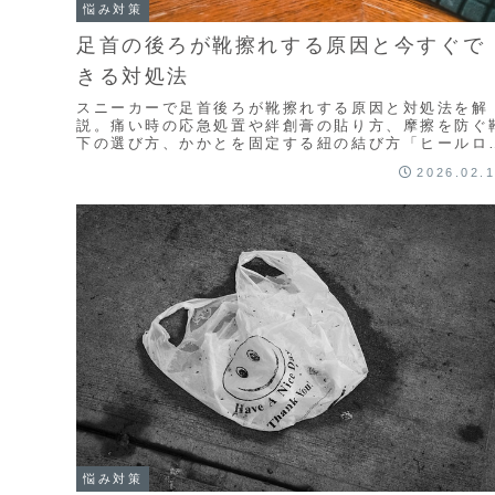
悩み対策
足首の後ろが靴擦れする原因と今すぐで
きる対処法
スニーカーで足首後ろが靴擦れする原因と対処法を解
説。痛い時の応急処置や絆創膏の貼り方、摩擦を防ぐ
下の選び方、かかとを固定する紐の結び方「ヒールロ
ク」など、今すぐ試せる対策が満載です。正しい選び
2026.02.
を知って、靴擦れの不安を解消しましょう。
悩み対策