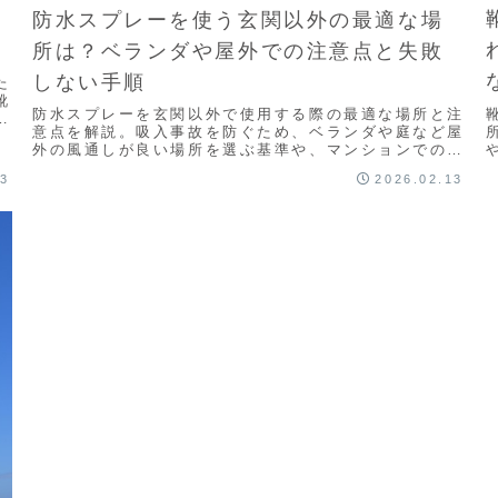
防水スプレーを使う玄関以外の最適な場
所は？ベランダや屋外での注意点と失敗
しない手順
た
靴
防水スプレーを玄関以外で使用する際の最適な場所と注
紹
意点を解説。吸入事故を防ぐため、ベランダや庭など屋
ー
外の風通しが良い場所を選ぶ基準や、マンションでのマ
ナー、失敗しない噴射手順をまとめています。安全な環
13
2026.02.13
境で正しく撥水効果を引き出しましょう。