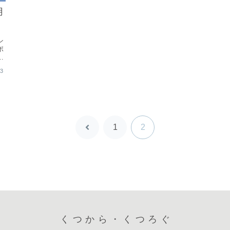
用
ン
ポ
ま
に
13
1
2
前
へ
くつから・くつろぐ