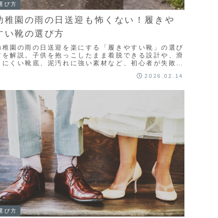
選び方
幼稚園の雨の日送迎も怖くない！履きや
すい靴の選び方
幼稚園の雨の日送迎を楽にする「履きやすい靴」の選び
方を解説。子供を抱っこしたまま着脱できる設計や、滑
りにくい靴底、泥汚れに強い素材など、初心者が失敗し
ないためのポイントを数値や具体例で紹介します。雨の
2026.02.14
日のストレスを解消し、快適な送迎を叶えましょう。
選び方