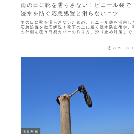
雨の日に靴を濡らさない！ビニール袋で
浸水を防ぐ応急処置と滑らないコツ
雨の日に靴を濡らさないための、ビニール袋を活用し
応急処置を徹底解説！靴下の上に履く浸水防止術や、
の外側を覆う簡易カバーの作り方、滑り止め対策まで
介します。急な雨でも足元を濡らさず、見た目もスマ
トに乗り切る具体策が満載です。
2026.02.
悩み対策