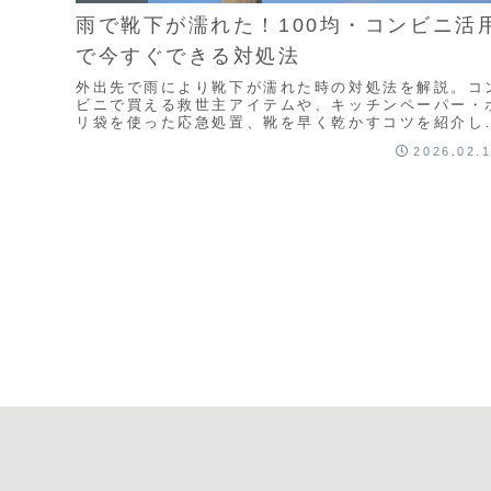
雨で靴下が濡れた！100均・コンビニ活
で今すぐできる対処法
外出先で雨により靴下が濡れた時の対処法を解説。コ
ビニで買える救世主アイテムや、キッチンペーパー・
リ袋を使った応急処置、靴を早く乾かすコツを紹介し
す。足のニオイや冷えを防ぎ、濡れた不快感を最小限
2026.02.
抑えて快適に過ごすためのガイドです。