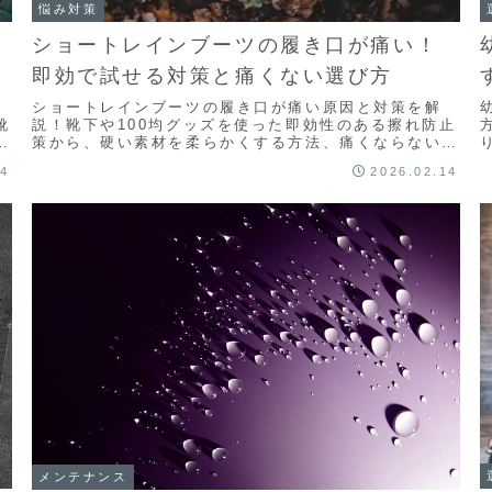
悩み対策
ショートレインブーツの履き口が痛い！
即効で試せる対策と痛くない選び方
ショートレインブーツの履き口が痛い原因と対策を解
靴
説！靴下や100均グッズを使った即効性のある擦れ防止
ッ
策から、硬い素材を柔らかくする方法、痛くならない選
方
び方のポイントまで紹介します。痛みを我慢せず、雨の
14
2026.02.14
日の歩行を快適にするコツが満載です。
メンテナンス